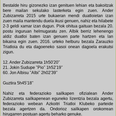
Bestalde hiru gizonezko izan genituen lehian eta bakoitzak
bere mailan sekulako lasterketa egin zuen. Ander
Zubizarreta 2015 urte bukaeran mendi duatloietan izan
zuen maila mantendu duela ikusi genuen, nahiz eta hilabete
2-3 geldi xamar izan dugun. Piok ohitua gaituan bezala 20.
postu inguruan helmugaratu zen. Albik berriz lehenengo
aldiz duatloi baten izan genuen parte hartzen eta lan
bikaina egin zuen. 2016. urteko helburu bezala Zarauzko
Triatloia du eta dagoeneko sasoi onean dagoela erakutsi
zigun.
12. Ander Zubizarreta 1h50'20''
21. Jokin Sudupe "Pio" 1h52'19''
60. Jon Albisu "Albi" 2h02'39''
Guztira 5h45'18''
Nahiz eta federazioko sailkapen ofizialean Ander
Zubizarreta sailkapenean eguneko lizentzia bezala agertu,
federazioko webean Azkoitri Triatloi Klubeko parteide
bezala agertzen da. Ondorioz sailkapen orokorrean
hirugarren postuan agertu beharko genuke.