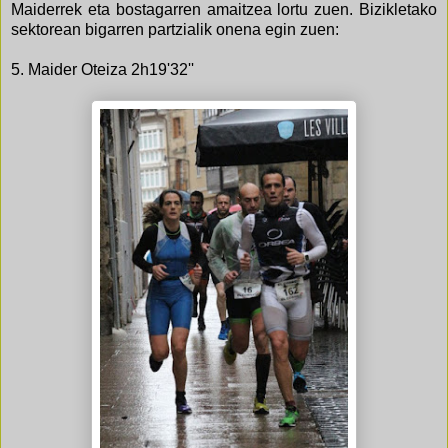
Maiderrek eta bostagarren amaitzea lortu zuen. Bizikletako
sektorean bigarren partzialik onena egin zuen:
5. Maider Oteiza 2h19'32''