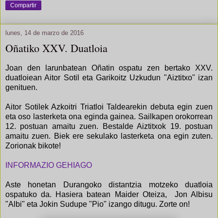
Compartir
lunes, 14 de marzo de 2016
Oñatiko XXV. Duatloia
Joan den larunbatean Oñatin ospatu zen bertako XXV.
duatloiean Aitor Sotil eta Garikoitz Uzkudun "Aiztitxo" izan
genituen.
Aitor Sotilek Azkoitri Triatloi Taldearekin debuta egin zuen
eta oso lasterketa ona eginda gainea. Sailkapen orokorrean
12. postuan amaitu zuen. Bestalde Aiztitxok 19. postuan
amaitu zuen. Biek ere sekulako lasterketa ona egin zuten.
Zorionak bikote!
INFORMAZIO GEHIAGO
Aste honetan Durangoko distantzia motzeko duatloia
ospatuko da. Hasiera batean Maider Oteiza, Jon Albisu
"Albi" eta Jokin Sudupe "Pio" izango ditugu. Zorte on!