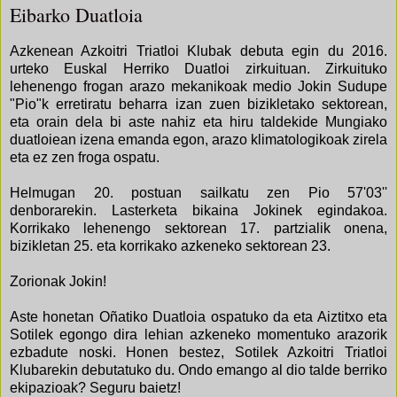
Eibarko Duatloia
Azkenean Azkoitri Triatloi Klubak debuta egin du 2016.
urteko Euskal Herriko Duatloi zirkuituan. Zirkuituko
lehenengo frogan arazo mekanikoak medio Jokin Sudupe
"Pio"k erretiratu beharra izan zuen bizikletako sektorean,
eta orain dela bi aste nahiz eta hiru taldekide Mungiako
duatloiean izena emanda egon, arazo klimatologikoak zirela
eta ez zen froga ospatu.
Helmugan 20. postuan sailkatu zen Pio 57'03''
denborarekin. Lasterketa bikaina Jokinek egindakoa.
Korrikako lehenengo sektorean 17. partzialik onena,
bizikletan 25. eta korrikako azkeneko sektorean 23.
Zorionak Jokin!
Aste honetan Oñatiko Duatloia ospatuko da eta Aiztitxo eta
Sotilek egongo dira lehian azkeneko momentuko arazorik
ezbadute noski. Honen bestez, Sotilek Azkoitri Triatloi
Klubarekin debutatuko du. Ondo emango al dio talde berriko
ekipazioak? Seguru baietz!