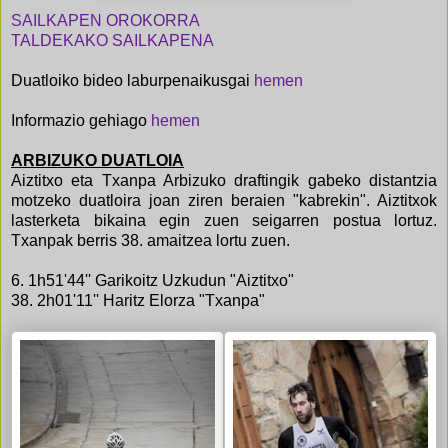
SAILKAPEN OROKORRA
TALDEKAKO SAILKAPENA
Duatloiko bideo laburpenaikusgai
hemen
Informazio gehiago
hemen
ARBIZUKO DUATLOIA
Aiztitxo eta Txanpa Arbizuko draftingik gabeko distantzia
motzeko duatloira joan ziren beraien "kabrekin". Aiztitxok
lasterketa bikaina egin zuen seigarren postua lortuz.
Txanpak berris 38. amaitzea lortu zuen.
6. 1h51'44'' Garikoitz Uzkudun "Aiztitxo"
38. 2h01'11'' Haritz Elorza "Txanpa"