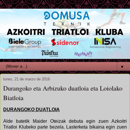
▼
lunes, 21 de marzo de 2016
Durangoko eta Arbizuko duatloia eta Loiolako
Biatloia
DURANGOKO DUATLOIA
Alde batetik Maider Oteizak debuta egin zuen Azkoitri
Triatloi Klubeko parte bezela. Lasterketa bikaina egin zuen