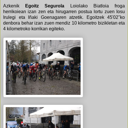
Azkenik
Egoitz Segurola
Loiolako Biatloia froga
herrikoiean izan zen eta hirugarren postua lortu zuen Iosu
Irulegi eta Iñaki Goenagaren atzetik. Egoitzek 45'02''ko
denbora behar izan zuen mendiz 10 kilometro bizikletan eta
4 kilometroko korrikan egiteko.