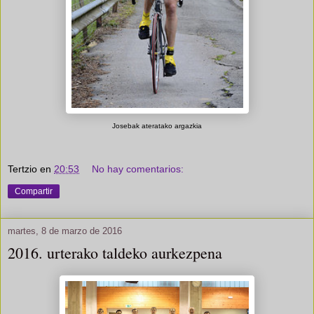
Josebak ateratako argazkia
Tertzio
en
20:53
No hay comentarios:
Compartir
martes, 8 de marzo de 2016
2016. urterako taldeko aurkezpena