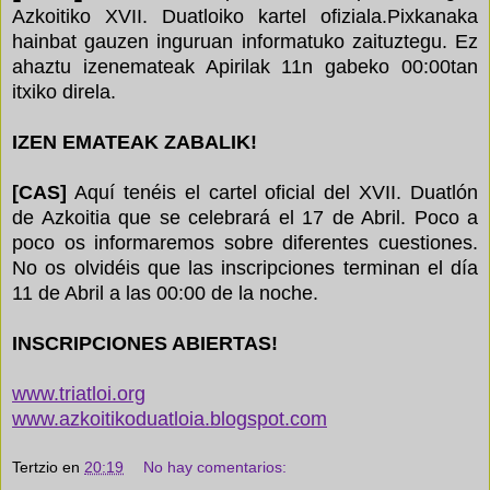
Azkoitiko XVII. Duatloiko kartel ofiziala.Pixkanaka
hainbat gauzen inguruan informatuko zaituztegu. Ez
ahaztu izenemateak Apirilak 11n gabeko 00:00tan
itxiko direla.
IZEN EMATEAK ZABALIK!
[CAS]
Aquí tenéis el cartel oficial del XVII. Duatlón
de Azkoitia que se celebrará el 17 de Abril. Poco a
poco os informaremos sobre diferentes cuestiones.
No os olvidéis que las inscripciones terminan el día
11 de Abril a las 00:00 de la noche.
INSCRIPCIONES ABIERTAS!
www.triatloi.org
www.azkoitikoduatloia.blogspot.com
Tertzio
en
20:19
No hay comentarios: