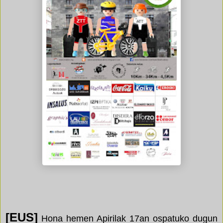
[EUS]
Hona hemen Apirilak 17an ospatuko dugun