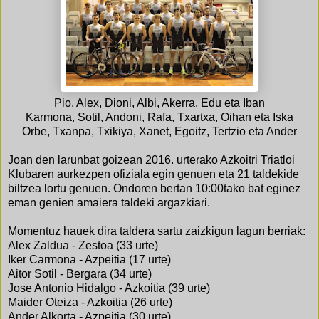
Pio, Alex, Dioni, Albi, Akerra, Edu eta Iban
Karmona, Sotil, Andoni, Rafa, Txartxa, Oihan eta Iska
Orbe, Txanpa, Txikiya, Xanet, Egoitz, Tertzio eta Ander
Joan den larunbat goizean 2016. urterako Azkoitri Triatloi
Klubaren aurkezpen ofiziala egin genuen eta 21 taldekide
biltzea lortu genuen. Ondoren bertan 10:00tako bat eginez
eman genien amaiera taldeki argazkiari.
Momentuz hauek dira taldera sartu zaizkigun lagun berriak:
Alex Zaldua - Zestoa (33 urte)
Iker Carmona - Azpeitia (17 urte)
Aitor Sotil - Bergara (34 urte)
Jose Antonio Hidalgo - Azkoitia (39 urte)
Maider Oteiza - Azkoitia (26 urte)
Ander Alkorta - Azpeitia (30 urte)