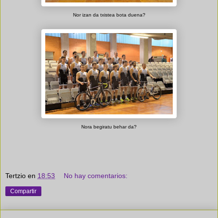
Nor izan da txistea bota duena?
Nora begiratu behar da?
Tertzio
en
18:53
No hay comentarios:
Compartir