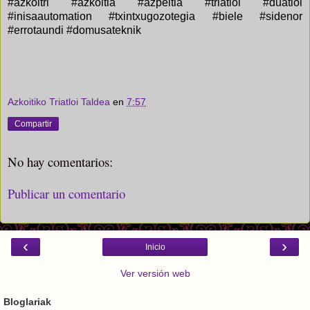
#azkoitri #azkoitia #azpeitia #triatloi #duatloi
#inisaautomation #txintxugozotegia #biele #sidenor
#errotaundi #domusateknik
Azkoitiko Triatloi Taldea
en
7:57
Compartir
No hay comentarios:
Publicar un comentario
‹
›
Inicio
Ver versión web
Bloglariak