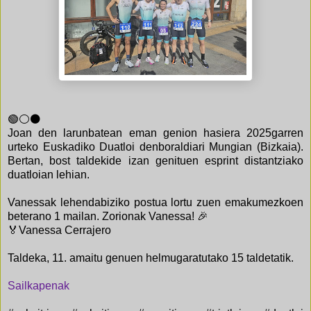
🟢⚪️⚫️
Joan den larunbatean eman genion hasiera 2025garren
urteko Euskadiko Duatloi denboraldiari Mungian (Bizkaia).
Bertan, bost taldekide izan genituen esprint distantziako
duatloian lehian.
Vanessak lehendabiziko postua lortu zuen emakumezkoen
beterano 1 mailan. Zorionak Vanessa! 🎉
🏅Vanessa Cerrajero
Taldeka, 11. amaitu genuen helmugaratutako 15 taldetatik.
Sailkapenak