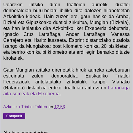
Udarekin iritsiko diren triatloien aurretik, duatloi
denboraldian buru-belarri ibiliko dira datozen hilabeteetan
Azkoitriko kideak. Hain zuzen ere, gaur hasiko da Araba,
Bizkai eta Gipuzkoako duatloi zirkuitua, Mungian (Bizkaia),
eta han lehiatuko dira Azkoitriko Iker Etxeberria debutaria,
Ignacio Cruz Larrañaga, Ander Larrañaga, Vanessa
Cerrajero eta Haritz Iturzaeta. Esprint distantziako duatloia
izango da Mungiakoa: bost kilometro korrika, 20 bizikletan,
eta berriro korrika bi kilometro eta erdi egin beharko dituzte
kirolariek.
Gaur Mungian arituko direnetatik hiruk aurreko asteburuan
estreinatu zuten denboraldia. Euskadiko Triatloi
Federazioak antolatutako zirkuitutik kanpo, Vianako
(Nafarroa) distantzia erdiko duatloian aritu ziren
Larrañaga
aita-semeak eta Etxeberria
.
Azkoitiko Triatloi Taldea
en
12:53
Compartir
No hay comentarios: