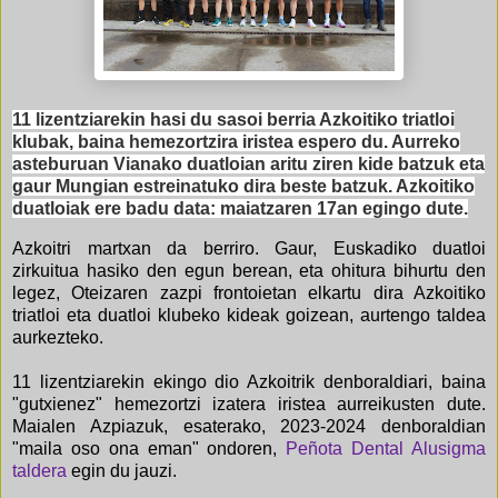
11 lizentziarekin hasi du sasoi berria Azkoitiko triatloi
klubak, baina hemezortzira iristea espero du. Aurreko
asteburuan Vianako duatloian aritu ziren kide batzuk eta
gaur Mungian estreinatuko dira beste batzuk. Azkoitiko
duatloiak ere badu data: maiatzaren 17an egingo dute.
Azkoitri martxan da berriro. Gaur, Euskadiko duatloi
zirkuitua hasiko den egun berean, eta ohitura bihurtu den
legez, Oteizaren zazpi frontoietan elkartu dira Azkoitiko
triatloi eta duatloi klubeko kideak goizean, aurtengo taldea
aurkezteko.
11 lizentziarekin ekingo dio Azkoitrik denboraldiari, baina
"gutxienez" hemezortzi izatera iristea aurreikusten dute.
Maialen Azpiazuk, esaterako, 2023-2024 denboraldian
"maila oso ona eman" ondoren,
Peñota Dental Alusigma
taldera
egin du jauzi.