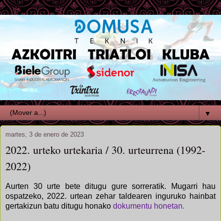
▼
martes, 3 de enero de 2023
2022. urteko urtekaria / 30. urteurrena (1992-
2022)
Aurten 30 urte bete ditugu gure sorreratik. Mugarri hau
ospatzeko, 2022. urtean zehar taldearen inguruko hainbat
gertakizun batu ditugu honako
dokumentu honetan.