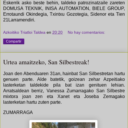
Eskerrik asko beste behin, taldeko patrozinatzaile zareten
DOMUSA TEKNIK, INISA AUTOMATION, BIELE GROUP,
Errotaundi Okindegia, Txintxu Gozotegia, Sidenor eta Tien
21Larramendiri.
Azkoitiko Triatloi Taldea
en
20:20
No hay comentarios:
Compartir
Urtea amaitzeko, San Silbestreak!
Joan den Abenduaren 31an, hainbat San Silbestretan hartu
genuen parte. Alde batetik, goizean zehar Azpeitiako
lasterketan taldekide pila bat izan genituen lehian.
Arratsaldean berriz, Vanessa Zumarragako San Silbestre
mixtora joan zen eta Xanet eta Joseba Zemagako
lasterketan hartu zuten parte.
ZUMARRAGA