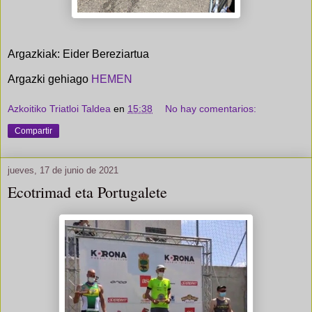
Argazkiak: Eider Bereziartua
Argazki gehiago
HEMEN
Azkoitiko Triatloi Taldea
en
15:38
No hay comentarios:
Compartir
jueves, 17 de junio de 2021
Ecotrimad eta Portugalete