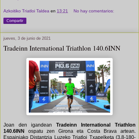
Azkoitiko Triatloi Taldea
en
13:21
No hay comentarios:
Compartir
jueves, 3 de junio de 2021
Tradeinn International Triathlon 140.6INN
Joan den igandean
Tradeinn International Triathlon
140.6INN
ospatu zen Girona eta Costa Brava artean.
Espainiako Distantzia Luzeko Triatloi Txapelketa (3,8-180-