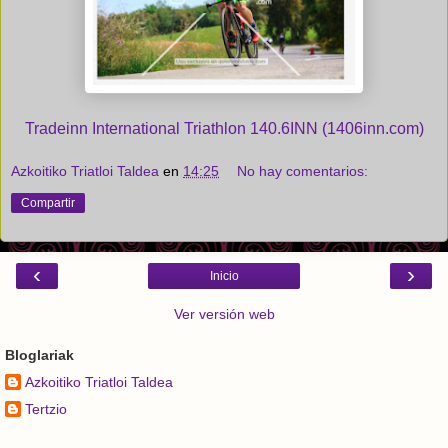
Tradeinn International Triathlon 140.6INN (1406inn.com)
Azkoitiko Triatloi Taldea
en
14:25
No hay comentarios:
Compartir
‹
›
Inicio
Ver versión web
Bloglariak
Azkoitiko Triatloi Taldea
Tertzio