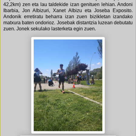
42,2km) zen eta lau taldekide izan genituen lehian. Andoni
Ibarbia, Jon Albizuri, Xanet Albizu eta Joseba Exposito.
Andonik erretiratu beharra izan zuen bizikletan izandako
matxura baten ondorioz. Josebak distantzia luzean debutatu
zuen. Jonek sekulako lasterketa egin zuen.