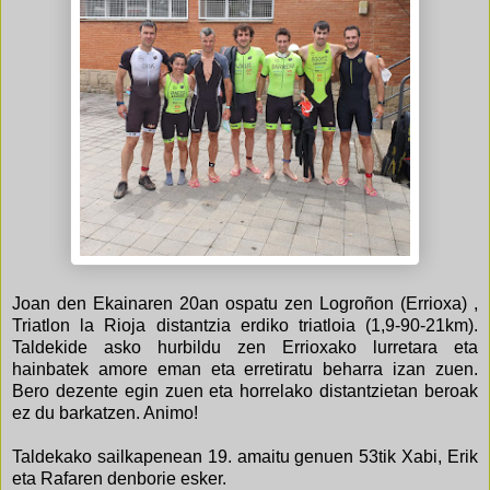
Joan den Ekainaren 20an ospatu zen Logroñon (Errioxa) ,
Triatlon la Rioja distantzia erdiko triatloia (1,9-90-21km).
Taldekide asko hurbildu zen Errioxako lurretara eta
hainbatek amore eman eta erretiratu beharra izan zuen.
Bero dezente egin zuen eta horrelako distantzietan beroak
ez du barkatzen. Animo!
Taldekako sailkapenean 19. amaitu genuen 53tik Xabi, Erik
eta Rafaren denborie esker.