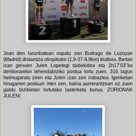
Joan den larunbatean ospatu zen Buitrago de Lozoyan
(Madrid) distantzia olinpikoko (1,9-37-9,9km) triatloia. Bertan
izan genuen Julen Lopetegi taldekidea eta 2h17'03''ko
denborarekin lehendabiziko postua lortu zuen. 316 lagun
helmugaratu ziren eta Julen izan zen irabazlea. Igeriketan
hirugarren postuan irten zen, baina aurrerantzean ez zuen
galdu bizikletan lortutako lasterketa burua. ZORIONAK
JULEN!