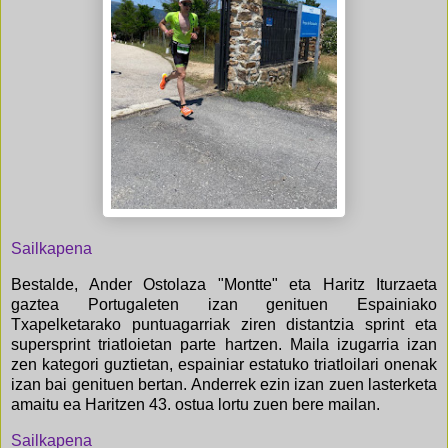
Sailkapena
Bestalde, Ander Ostolaza "Montte" eta Haritz Iturzaeta
gaztea Portugaleten izan genituen Espainiako
Txapelketarako puntuagarriak ziren distantzia sprint eta
supersprint triatloietan parte hartzen. Maila izugarria izan
zen kategori guztietan, espainiar estatuko triatloilari onenak
izan bai genituen bertan. Anderrek ezin izan zuen lasterketa
amaitu ea Haritzen 43. ostua lortu zuen bere mailan.
Sailkapena