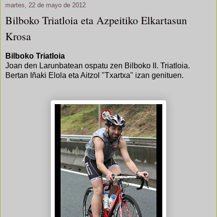
martes, 22 de mayo de 2012
Bilboko Triatloia eta Azpeitiko Elkartasun
Krosa
Bilboko Triatloia
Joan den Larunbatean ospatu zen Bilboko II. Triatloia.
Bertan Iñaki Elola eta Aitzol "Txartxa" izan genituen.