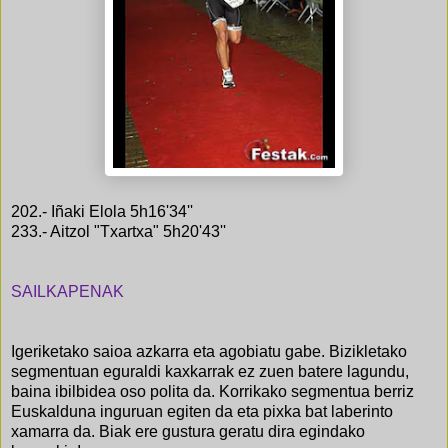
202.- Iñaki Elola 5h16'34''
233.- Aitzol "Txartxa" 5h20'43''
SAILKAPENAK
Igeriketako saioa azkarra eta agobiatu gabe. Bizikletako
segmentuan eguraldi kaxkarrak ez zuen batere lagundu,
baina ibilbidea oso polita da. Korrikako segmentua berriz
Euskalduna inguruan egiten da eta pixka bat laberinto
xamarra da. Biak ere gustura geratu dira egindako