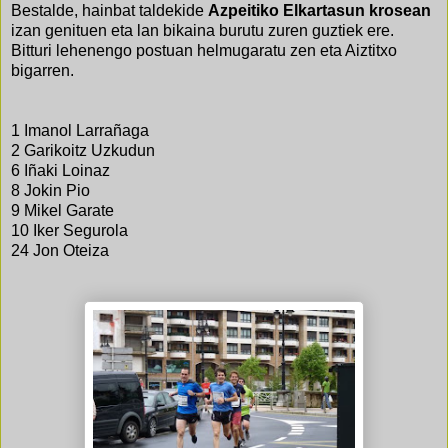
Bestalde, hainbat taldekide
Azpeitiko Elkartasun krosean
izan genituen eta lan bikaina burutu zuren guztiek ere.
Bitturi lehenengo postuan helmugaratu zen eta Aiztitxo
bigarren.
1 Imanol Larrañaga
2 Garikoitz Uzkudun
6 Iñaki Loinaz
8 Jokin Pio
9 Mikel Garate
10 Iker Segurola
24 Jon Oteiza