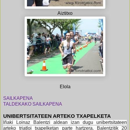
Aiztitxo
Elola
SAILKAPENA
TALDEKAKO SAILKAPENA
UNIBERTSITATEEN ARTEKO TXAPELKETA
Iñaki Loinaz Balentzi aldean izan dugu unibertsitateen
arteko triatloi txapelketan parte hartzera. Balentzitik 20