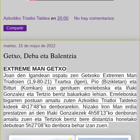
Azkoitiko Triatloi Taldea
en
20:00
No hay comentarios:
Compartir
martes, 15 de mayo de 2012
Getxo, Deba eta Balentzia
EXTREME MAN GETXO
Joan den Igandean ospatu zen Getxoko Extremen Man
Triatloien (1,9-80-21) Txartxa (Igeri), Pio (Bizikletan) eta
Bitturi (Korrikan) izan genituen erreleboska eta Iñaki
Gonzalez eta Tertzio berriz bakarkako lehian. Erreleboska
bigarren postuan amaitu zuten Azkoitiko Triatloi Taldeko
kideek 4h17'48''ko denborarekin. Nizako Iron Man erdia
prestatzen ari den Iñaki Gonzalezek 4h58'13''ko denboran
amaitu zuen eta Tertziok berriz bere distantzia honetako
debutean 5h27'08''ko denbora behar izan zuen.