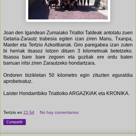
Joan den Igandean Zumaiako Triatloi Taldeak antolatu zuen
Getaria-Zarautz trabesia egiten izan ziren Manu, Txanpa,
Maider eta Tertzio Azkoittiarrak. Giro paregabea izan zuten
bi herriak itsasoz lotzen dituen 3 kilometroak betetzeko.
Itsasoa bare bare zegoen eta guztiak ere ordu baten
barruan iritsi ziren Zarautzeko hondartzara.
Ondoren bizikletan 50 kilometro egin zituzten eguraldia
aprobetxatuz.
Laister Hondarribiko Triatloiko ARGAZKIAK eta KRONIKA.
Tertzio
en
21:54
No hay comentarios:
Compartir