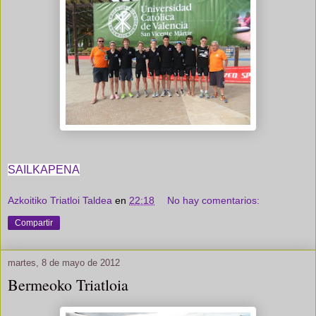
SAILKAPENA
Azkoitiko Triatloi Taldea
en
22:18
No hay comentarios:
Compartir
martes, 8 de mayo de 2012
Bermeoko Triatloia