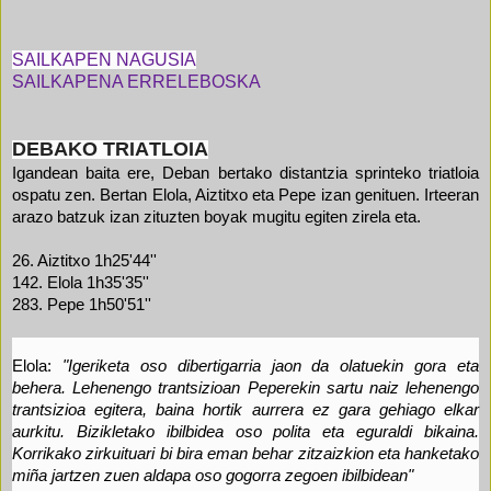
SAILKAPEN NAGUSIA
SAILKAPENA ERRELEBOSKA
DEBAKO TRIA
TLOIA
Igandean baita ere, Deban bertako distantzia sprinteko triatloia
ospatu zen. Bertan Elola, Aiztitxo eta Pepe izan genituen. Irteeran
arazo batzuk izan zituzten boyak mugitu egiten zirela eta.
26. Aiztitxo 1h25'44''
142. Elola 1h35'35''
283. Pepe 1h50'51''
Elola:
"Igeriketa oso dibertigarria jaon da olatuekin gora eta
behera. Lehenengo trantsizioan Peperekin sartu naiz lehenengo
trantsizioa egitera, baina hortik aurrera ez gara gehiago elkar
aurkitu. Bizikletako ibilbidea oso polita eta eguraldi bikaina.
Korrikako zirkuituari bi bira eman behar zitzaizkion eta hanketako
miña jartzen zuen aldapa oso gogorra zegoen ibilbidean"