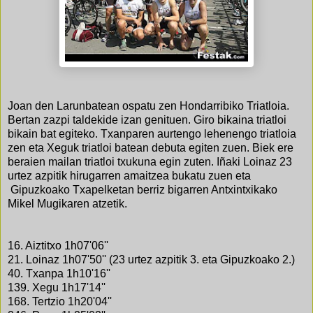
Joan den Larunbatean ospatu zen Hondarribiko Triatloia.
Bertan zazpi taldekide izan genituen. Giro bikaina triatloi
bikain bat egiteko. Txanparen aurtengo lehenengo triatloia
zen eta Xeguk triatloi batean debuta egiten zuen. Biek ere
beraien mailan triatloi txukuna egin zuten. Iñaki Loinaz 23
urtez azpitik hirugarren amaitzea bukatu zuen eta
Gipuzkoako Txapelketan berriz bigarren Antxintxikako
Mikel Mugikaren atzetik.
16. Aiztitxo 1h07'06''
21. Loinaz 1h07'50'' (23 urtez azpitik 3. eta Gipuzkoako 2.)
40. Txanpa 1h10'16''
139. Xegu 1h17'14''
168. Tertzio 1h20'04''