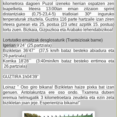
kilometrora dagoen Puzol izeneko herrian ospatzen zen
txapelketa. Irteera 13:00tan eman zitzaion sprint
distantziako (0,75-23,4-5) triatloiari 30º inguruko
tenperaturak zituztela. Guztira 116 parte hartzaile izan ziren
irteera gunean eta 25. postua (23 urtez azpitik 15. postua)
lortu zuen. Bizkaia, Gizpuzkoa eta Arabako lehendabizikoa!
Lortutatko emaitzak desglosaturik (Trantsizioak barne)
Igerian
9'24'' (25.partziala)
Bizikletan 36'
47'' (37,5 km/h bataz besteko abiadura eta
29.partziala)
Korrika 18'28`` (3:40min/km bataz besteko errtimoa eta
26.partziala)
GUZTIRA 1h04'39''
Loinaz " Oso giro bikana! Bizikletan haize pixka bat izan
genuen. Antolakuntza ere oso ondo. Txarrena dutxen
eremua helmugatik 3 kilometroetara zeudela eta ezin zela
bizikletan joan jeje. Esperientzia bikaina!"