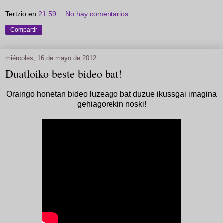
Tertzio
en
21:59
No hay comentarios:
Compartir
miércoles, 16 de mayo de 2012
Duatloiko beste bideo bat!
Oraingo honetan bideo luzeago bat duzue ikussgai imagina
gehiagorekin noski!