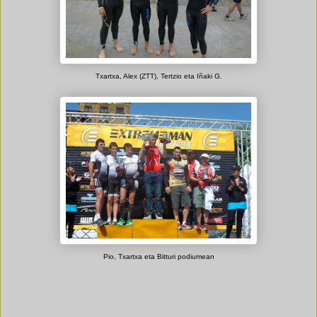
Txartxa, Alex (ZTT), Tertzio eta Iñaki G.
Pio, Txartxa eta Bitturi podiumean