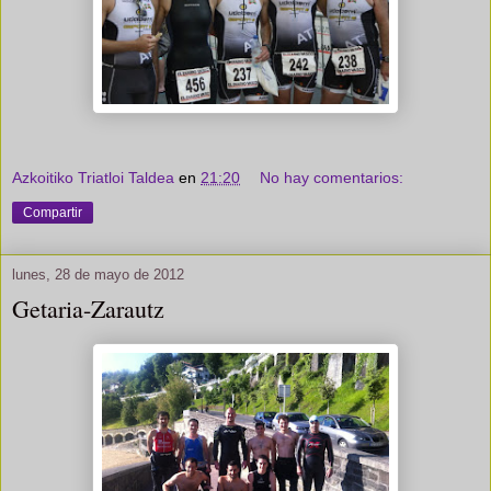
Azkoitiko Triatloi Taldea
en
21:20
No hay comentarios:
Compartir
lunes, 28 de mayo de 2012
Getaria-Zarautz