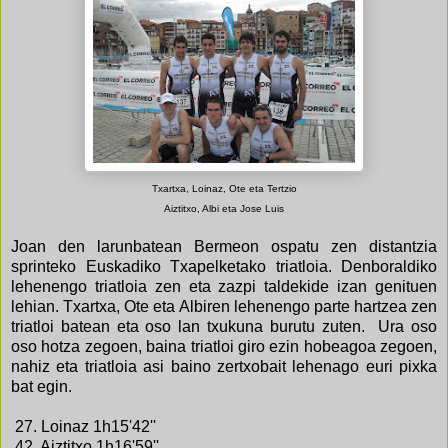
Txartxa, Loinaz, Ote eta Tertzio
Aiztitxo, Albi eta Jose Luis
Joan den larunbatean Bermeon ospatu zen distantzia
sprinteko Euskadiko Txapelketako t
riatloia
. Denboraldiko
lehenengo triatloia zen eta zazpi taldekide izan genituen
lehian. Txartxa, Ote eta Albiren lehenengo parte hartzea zen
triatloi batean eta oso lan txukuna burutu zuten. Ura oso
oso hotza zegoen, baina triatloi giro ezin hobeagoa zegoen,
nahiz eta triatloia asi baino zertxobait lehenago euri pixka
bat egin.
27. Loinaz 1h15'42''
42. Aiztitxo 1h16'59''