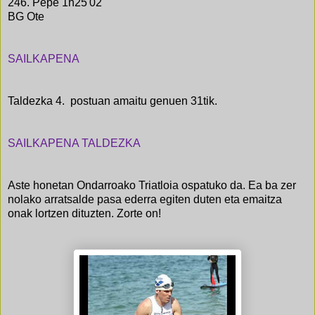
246. Pepe 1h25'02''
BG Ote
SAILKAPENA
Taldezka 4. postuan amaitu genuen 31tik.
SAILKAPENA TALDEZKA
Aste honetan Ondarroako Triatloia ospatuko da. Ea ba zer
nolako arratsalde pasa ederra egiten duten eta emaitza
onak lortzen dituzten. Zorte on!