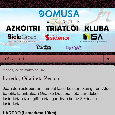
▼
martes, 22 de marzo de 2022
Laredo, Oñati eta Zestoa
Joan den asteburuan hainbat lasterketetan izan giñen. Alde
batetik, larunbatean Oñatiko Duatloian eta Laredoko
lasterketan izan giñen eta igandean berriz Zestoako
lasterketa.
LAREDO (Lasterketa 10km)