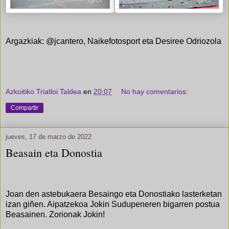
Argazkiak: @jcantero, Naikefotosport eta Desiree Odriozola
Azkoitiko Triatloi Taldea
en
20:07
No hay comentarios:
Compartir
jueves, 17 de marzo de 2022
Beasain eta Donostia
Joan den astebukaera Besaingo eta Donostiako lasterketan
izan giñen. Aipatzekoa Jokin Sudupeneren bigarren postua
Beasainen. Zorionak Jokin!