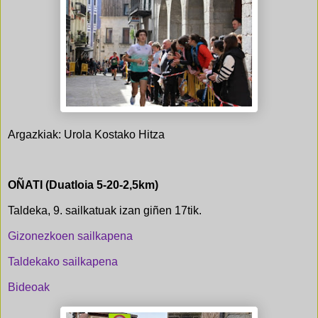
Argazkiak: Urola Kostako Hitza
OÑATI (Duatloia 5-20-2,5km)
Taldeka, 9. sailkatuak izan giñen 17tik.
Gizonezkoen sailkapena
Taldekako sailkapena
Bideoak