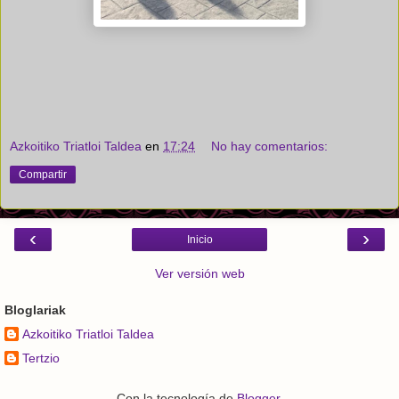
Azkoitiko Triatloi Taldea
en
17:24
No hay comentarios:
Compartir
‹
›
Inicio
Ver versión web
Bloglariak
Azkoitiko Triatloi Taldea
Tertzio
Con la tecnología de
Blogger
.