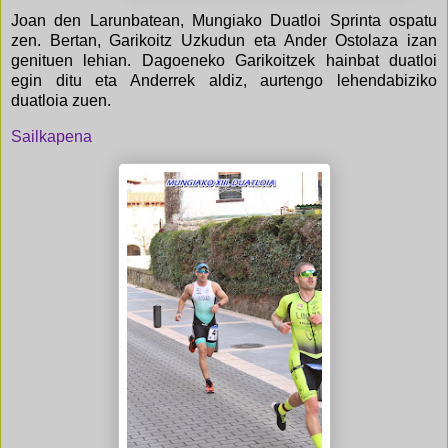
Joan den Larunbatean, Mungiako Duatloi Sprinta ospatu
zen. Bertan, Garikoitz Uzkudun eta Ander Ostolaza izan
genituen lehian. Dagoeneko Garikoitzek hainbat duatloi
egin ditu eta Anderrek aldiz, aurtengo lehendabiziko
duatloia zuen.
Sailkapena