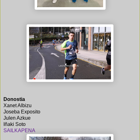
Donostia
Xanet Albizu
Joseba Exposito
Julen Azkue
Iñaki Soto
SAILKAPENA