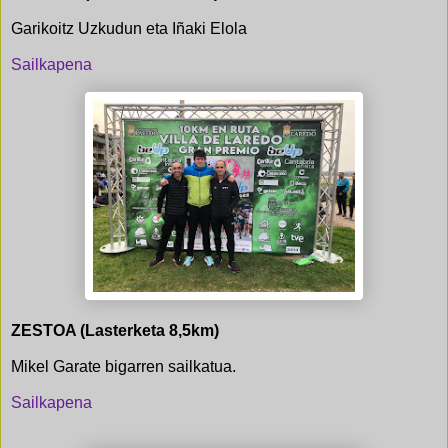
Garikoitz Uzkudun eta Iñaki Elola
Sailkapena
ZESTOA (Lasterketa 8,5km)
Mikel Garate bigarren sailkatua.
Sailkapena