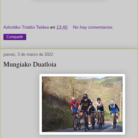
Azkoitiko Triatloi Taldea
en
13:40
No hay comentarios:
Compartir
jueves, 3 de marzo de 2022
Mungiako Duatloia