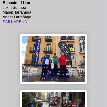
Beasain - 11km
Jokin Sudupe
Manex larrañaga
Ander Larrañaga
SAILKAPENA