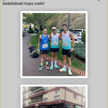
taldekideak! Aupa zuek!!