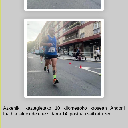
Azkenik, Ikaztegietako 10 kilometroko krosean Andoni
Ibarbia taldekide errezildarra 14. postuan sailkatu zen.