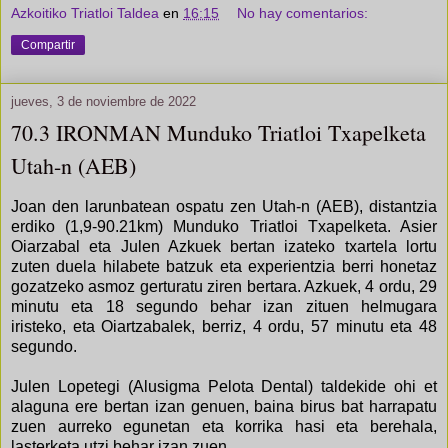
Azkoitiko Triatloi Taldea
en
16:15
No hay comentarios:
Compartir
jueves, 3 de noviembre de 2022
70.3 IRONMAN Munduko Triatloi Txapelketa
Utah-n (AEB)
Joan den larunbatean ospatu zen Utah-n (AEB), distantzia
erdiko (1,9-90.21km) Munduko Triatloi Txapelketa. Asier
Oiarzabal eta Julen Azkuek bertan izateko txartela lortu
zuten duela hilabete batzuk eta experientzia berri honetaz
gozatzeko asmoz gerturatu ziren bertara. Azkuek, 4 ordu, 29
minutu eta 18 segundo behar izan zituen helmugara
iristeko, eta Oiartzabalek, berriz, 4 ordu, 57 minutu eta 48
segundo.
Julen Lopetegi (Alusigma Pelota Dental) taldekide ohi et
alaguna ere bertan izan genuen, baina birus bat harrapatu
zuen aurreko egunetan eta korrika hasi eta berehala,
lasterketa utzi behar izan zuen.