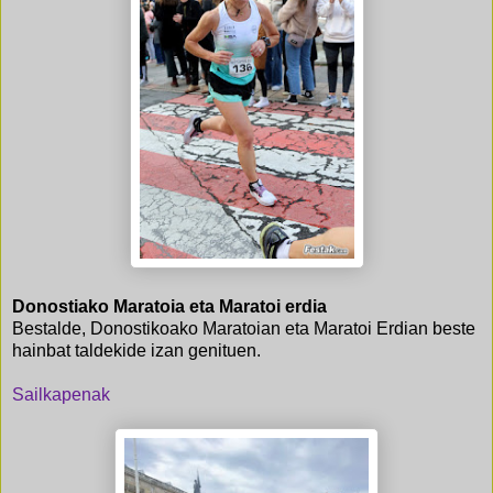
Donostiako Maratoia eta Maratoi erdia
Bestalde, Donostikoako Maratoian eta Maratoi Erdian beste
hainbat taldekide izan genituen.
Sailkapenak