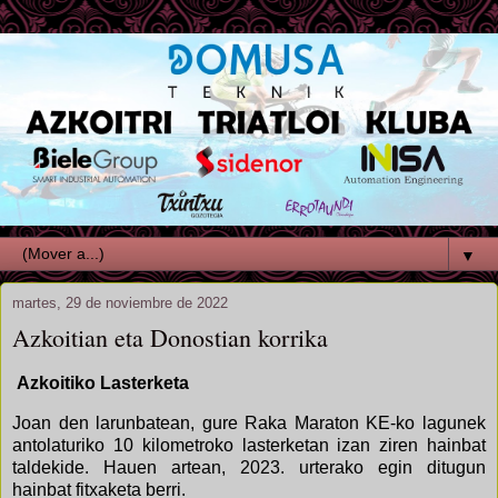
▼
martes, 29 de noviembre de 2022
Azkoitian eta Donostian korrika
Azkoitiko Lasterketa
Joan den larunbatean, gure Raka Maraton KE-ko lagunek
antolaturiko 10 kilometroko lasterketan izan ziren hainbat
taldekide. Hauen artean, 2023. urterako egin ditugun
hainbat fitxaketa berri.