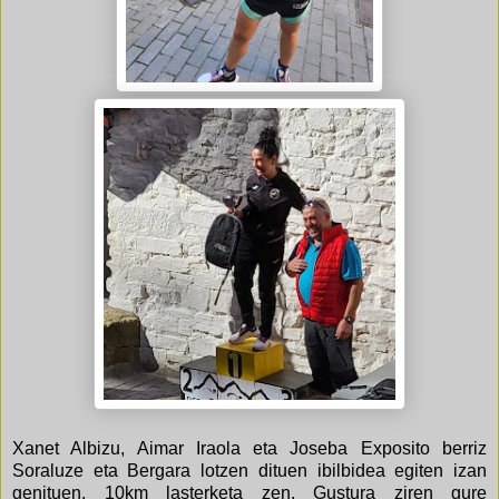
Xanet Albizu, Aimar Iraola eta Joseba Exposito berriz
Soraluze eta Bergara lotzen dituen ibilbidea egiten izan
genituen. 10km lasterketa zen. Gustura ziren gure