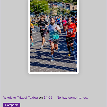
Azkoitiko Triatloi Taldea
en
14:08
No hay comentarios:
Compartir