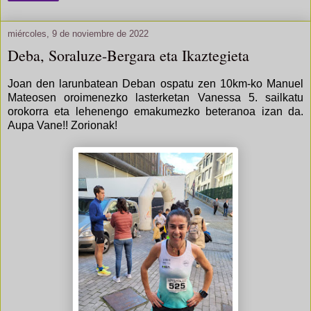
miércoles, 9 de noviembre de 2022
Deba, Soraluze-Bergara eta Ikaztegieta
Joan den larunbatean Deban ospatu zen 10km-ko Manuel
Mateosen oroimenezko lasterketan Vanessa 5. sailkatu
orokorra eta lehenengo emakumezko beteranoa izan da.
Aupa Vane!! Zorionak!