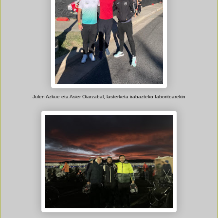
Julen Azkue eta Asier Oiarzabal, lasterketa irabazteko faboritoarekin