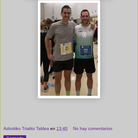
Azkoitiko Triatloi Taldea
en
13:40
No hay comentarios: