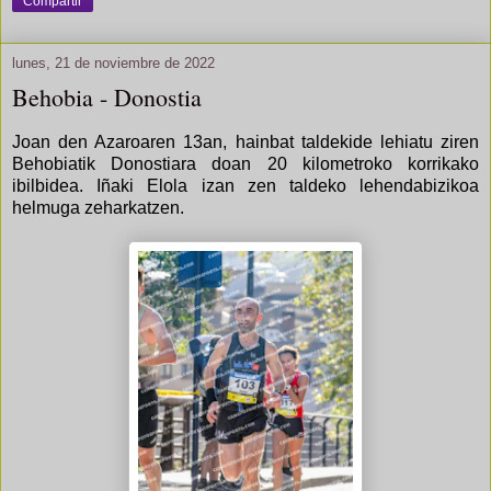
Compartir
lunes, 21 de noviembre de 2022
Behobia - Donostia
Joan den Azaroaren 13an, hainbat taldekide lehiatu ziren
Behobiatik Donostiara doan 20 kilometroko korrikako
ibilbidea. Iñaki Elola izan zen taldeko lehendabizikoa
helmuga zeharkatzen.