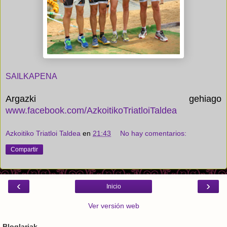
SAILKAPENA
Argazki gehiago
www.facebook.com/AzkoitikoTriatloiTaldea
Azkoitiko Triatloi Taldea
en
21:43
No hay comentarios:
Compartir
‹
›
Inicio
Ver versión web
Bloglariak