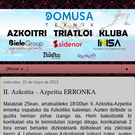
▼
miércoles, 15 de mayo de 2013
II. Azkoitia - Azpeitia ERRONKA
Maiatzak 25ean, arratsaldeko 18:00tan II. Azkoitia-Azpeitia
erronka ospatuko da Azkoitiko kaleetan. Aurten ibilbide ia
guztia herrian zehar izango da. Herri bakoitzetik bi
korrikalari eta bi txirrindulari izango ditugu, korrikalariak 2
bira eman beharko dizkiotelarik ibilbideari eta ziklistak
berriz 4. Lehengo urtean Azkoitiarrek irabazi zuten, aurten