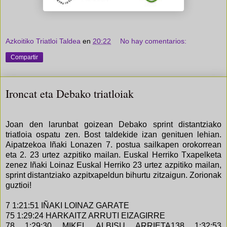
Azkoitiko Triatloi Taldea
en
20:22
No hay comentarios:
Compartir
Ironcat eta Debako triatloiak
Joan den larunbat goizean Debako sprint distantziako
triatloia ospatu zen. Bost taldekide izan genituen lehian.
Aipatzekoa Iñaki Lonazen 7. postua sailkapen orokorrean
eta 2. 23 urtez azpitiko mailan. Euskal Herriko Txapelketa
zenez Iñaki Loinaz Euskal Herriko 23 urtez azpitiko mailan,
sprint distantziako azpitxapeldun bihurtu zitzaigun. Zorionak
guztioi!
7 1:21:51 IÑAKI LOINAZ GARATE
75 1:29:24 HARKAITZ ARRUTI EIZAGIRRE
78 1:29:30 MIKEL ALBISU ARRIETA
138 1:32:53