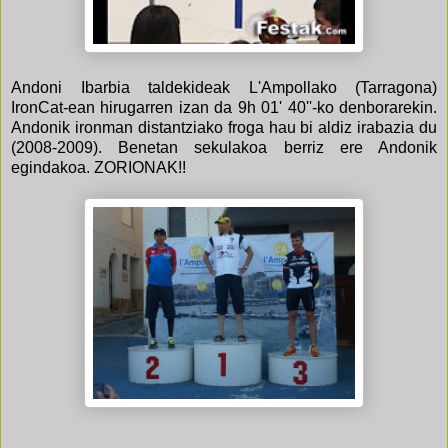
Andoni Ibarbia taldekideak L'Ampollako (Tarragona)
IronCat-ean hirugarren izan da 9h 01' 40''-ko denborarekin.
Andonik ironman distantziako froga hau bi aldiz irabazia du
(2008-2009). Benetan sekulakoa berriz ere Andonik
egindakoa. ZORIONAK!!