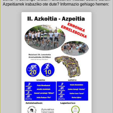
Azpeitiarrek irabaziko ote dute? Informazio gehiago hemen: