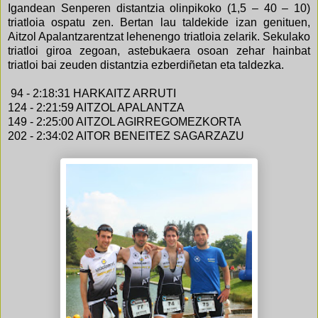
Igandean Senperen distantzia olinpikoko (1,5 – 40 – 10)
triatloia ospatu zen. Bertan lau taldekide izan genituen,
Aitzol Apalantzarentzat lehenengo triatloia zelarik. Sekulako
triatloi giroa zegoan, astebukaera osoan zehar hainbat
triatloi bai zeuden distantzia ezberdiñetan eta taldezka.
94 - 2:18:31 HARKAITZ ARRUTI
124 - 2:21:59 AITZOL APALANTZA
149 - 2:25:00 AITZOL AGIRREGOMEZKORTA
202 - 2:34:02 AITOR BENEITEZ SAGARZAZU