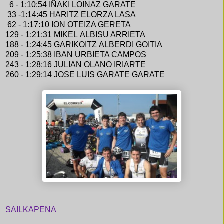
6 - 1:10:54 IÑAKI LOINAZ GARATE
33 -1:14:45 HARITZ ELORZA LASA
62 - 1:17:10 ION OTEIZA GERETA
129 - 1:21:31 MIKEL ALBISU ARRIETA
188 - 1:24:45 GARIKOITZ ALBERDI GOITIA
209 - 1:25:38 IBAN URBIETA CAMPOS
243 - 1:28:16 JULIAN OLANO IRIARTE
260 - 1:29:14 JOSE LUIS GARATE GARATE
SAILKAPENA