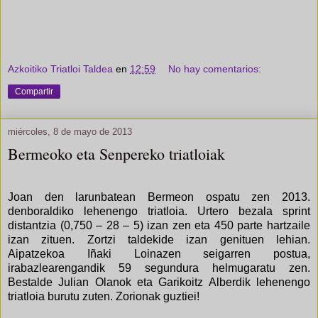
Azkoitiko Triatloi Taldea
en
12:59
No hay comentarios:
Compartir
miércoles, 8 de mayo de 2013
Bermeoko eta Senpereko triatloiak
Joan den larunbatean Bermeon ospatu zen 2013.
denboraldiko lehenengo triatloia. Urtero bezala sprint
distantzia (0,750 – 28 – 5) izan zen eta 450 parte hartzaile
izan zituen. Zortzi taldekide izan genituen lehian.
Aipatzekoa Iñaki Loinazen seigarren postua,
irabazlearengandik 59 segundura helmugaratu zen.
Bestalde Julian Olanok eta Garikoitz Alberdik lehenengo
triatloia burutu zuten. Zorionak guztiei!