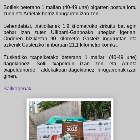
Sotilek beterano 1 mailan (40-49 urte) bigarren postua lortu
zuen eta Arrietak berriz hirugarren izan zen.
Lehendabizi, triatloilariek 1.9 kilometroko zirkuitu bat egin
behar izan zuten Ullibarri-Ganboako urtegian igerian.
Ondoren bizikletan 90 kilometro Gasteiz inguruetan eta
azkenik Gasteizko hiriburuan 21,1 kilometro korrika.
Euskadiko txapelketako beterano 1 mailari (40-49 urte)
dagokionez, Sotil txapeldun izan zen eta Arrieta
txapeldunorde. Taldekakoari dagokionez, hirugarrenak izan
ginen.
Sailkapenak