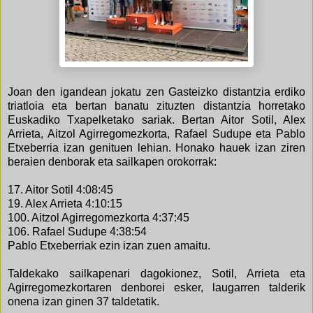
Joan den igandean jokatu zen Gasteizko distantzia erdiko
triatloia eta bertan banatu zituzten distantzia horretako
Euskadiko Txapelketako sariak. Bertan Aitor Sotil, Alex
Arrieta, Aitzol Agirregomezkorta, Rafael Sudupe eta Pablo
Etxeberria izan genituen lehian. Honako hauek izan ziren
beraien denborak eta sailkapen orokorrak:
17. Aitor Sotil 4:08:45
19. Alex Arrieta 4:10:15
100. Aitzol Agirregomezkorta 4:37:45
106. Rafael Sudupe 4:38:54
Pablo Etxeberriak ezin izan zuen amaitu.
Taldekako sailkapenari dagokionez, Sotil, Arrieta eta
Agirregomezkortaren denborei esker, laugarren talderik
onena izan ginen 37 taldetatik.