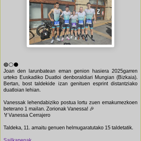
🟢⚪️⚫️
Joan den larunbatean eman genion hasiera 2025garren
urteko Euskadiko Duatloi denboraldiari Mungian (Bizkaia).
Bertan, bost taldekide izan genituen esprint distantziako
duatloian lehian.
Vanessak lehendabiziko postua lortu zuen emakumezkoen
beterano 1 mailan. Zorionak Vanessa! 🎉
🏅Vanessa Cerrajero
Taldeka, 11. amaitu genuen helmugaratutako 15 taldetatik.
Sailkapenak