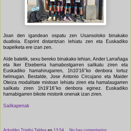
Joan den igandean ospatu zen Usansoloko binakako
duatloia. Esprint distantzian lehiatu zen eta Euskadiko
txapelketa ere izan zen.
Alde batetik, sexu bereko binakako lehian, Ander Larrañaga
eta Iker Etxeberria hamabostgarren sailkatu ziren eta
Euskadiko hamahirugarren, 1h10'16''ko denbora lortuz
helmugan. Bestalde, Jose Antonio Circujano eta Maider
Oteiza modalitate mistoan lehiatu ziren eta hamalaugarren
sailkatu ziren 1h19'16''ko denbora eginez. Euskadiko
hamabigarren bikote mistorik onenak izan ziren.
Sailkapenak
Azkoitiko Triatloi Taldea
en
13:54
No hay comentarios: