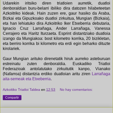
Udarekin iritsiko diren triatloien aurretik, duatloi
denboraldian buru-belarri ibiliko dira datozen hilabeteetan
Azkoitriko kideak. Hain zuzen ere, gaur hasiko da Araba,
Bizkai eta Gipuzkoako duatloi zirkuitua, Mungian (Bizkaia),
eta han lehiatuko dira Azkoitriko Iker Etxeberria debutaria,
Ignacio Cruz Larrañaga, Ander Larrañaga, Vanessa
Cerrajero eta Haritz Iturzaeta. Esprint distantziako duatloia
izango da Mungiakoa: bost kilometro korrika, 20 bizikletan,
eta berriro korrika bi kilometro eta erdi egin beharko dituzte
kirolariek.
Gaur Mungian arituko direnetatik hiruk aurreko asteburuan
estreinatu zuten denboraldia. Euskadiko Triatloi
Federazioak antolatutako zirkuitutik kanpo, Vianako
(Nafarroa) distantzia erdiko duatloian aritu ziren
Larrañaga
aita-semeak eta Etxeberria
.
Azkoitiko Triatloi Taldea
en
12:53
No hay comentarios:
Compartir