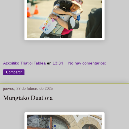
Azkoitiko Triatloi Taldea
en
13:34
No hay comentarios:
Compartir
jueves, 27 de febrero de 2025
Mungiako Duatloia