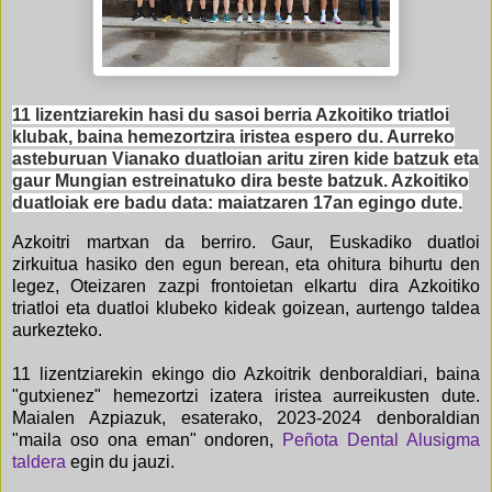
11 lizentziarekin hasi du sasoi berria Azkoitiko triatloi
klubak, baina hemezortzira iristea espero du. Aurreko
asteburuan Vianako duatloian aritu ziren kide batzuk eta
gaur Mungian estreinatuko dira beste batzuk. Azkoitiko
duatloiak ere badu data: maiatzaren 17an egingo dute.
Azkoitri martxan da berriro. Gaur, Euskadiko duatloi
zirkuitua hasiko den egun berean, eta ohitura bihurtu den
legez, Oteizaren zazpi frontoietan elkartu dira Azkoitiko
triatloi eta duatloi klubeko kideak goizean, aurtengo taldea
aurkezteko.
11 lizentziarekin ekingo dio Azkoitrik denboraldiari, baina
"gutxienez" hemezortzi izatera iristea aurreikusten dute.
Maialen Azpiazuk, esaterako, 2023-2024 denboraldian
"maila oso ona eman" ondoren,
Peñota Dental Alusigma
taldera
egin du jauzi.