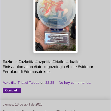
#azkoitri #azkoitia #azpeitia #triatloi #duatloi
#inisaautomation #txintxugozotegia #biele #sidenor
#errotaundi #domusateknik
Azkoitiko Triatloi Taldea
en
22:28
No hay comentarios:
Compartir
viernes, 18 de abril de 2025