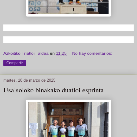
Azkoitiko Triatloi Taldea
en
11:25
No hay comentarios:
Compartir
martes, 18 de marzo de 2025
Usalsoloko binakako duatloi esprinta