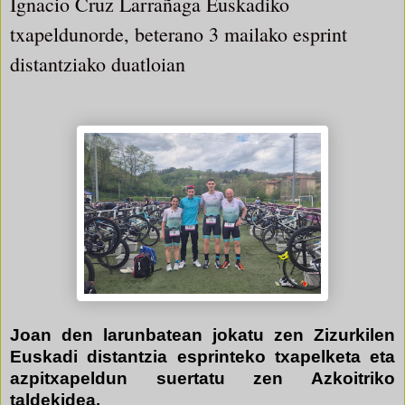
Ignacio Cruz Larrañaga Euskadiko
txapeldunorde, beterano 3 mailako esprint
distantziako duatloian
Joan den larunbatean jokatu zen Zizurkilen
Euskadi distantzia esprinteko txapelketa eta
azpitxapeldun suertatu zen Azkoitriko
taldekidea.