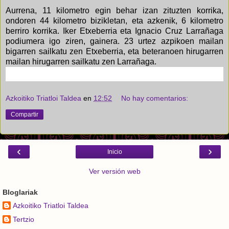
Aurrena, 11 kilometro egin behar izan zituzten korrika,
ondoren 44 kilometro bizikletan, eta azkenik, 6 kilometro
berriro korrika. Iker Etxeberria eta Ignacio Cruz Larrañaga
podiumera igo ziren, gainera. 23 urtez azpikoen mailan
bigarren sailkatu zen Etxeberria, eta beteranoen hirugarren
mailan hirugarren sailkatu zen Larrañaga.
Azkoitiko Triatloi Taldea
en
12:52
No hay comentarios:
Compartir
‹
›
Inicio
Ver versión web
Bloglariak
Azkoitiko Triatloi Taldea
Tertzio