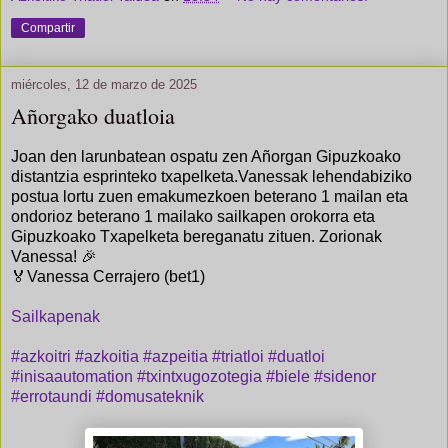
Compartir
miércoles, 12 de marzo de 2025
Añorgako duatloia
Joan den larunbatean ospatu zen Añorgan Gipuzkoako
distantzia esprinteko txapelketa.Vanessak lehendabiziko
postua lortu zuen emakumezkoen beterano 1 mailan eta
ondorioz beterano 1 mailako sailkapen orokorra eta
Gipuzkoako Txapelketa bereganatu zituen. Zorionak
Vanessa! 🎉
🏅Vanessa Cerrajero (bet1)
Sailkapenak
#azkoitri
#azkoitia
#azpeitia
#triatloi
#duatloi
#inisaautomation
#txintxugozotegia
#biele
#sidenor
#errotaundi
#domusateknik