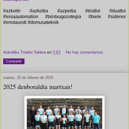
#azkoitri #azkoitia #azpeitia #triatloi #duatloi
#inisaautomation #txintxugozotegia #biele #sidenor
#errotaundi #domusateknik
Azkoitiko Triatloi Taldea
en
7:57
No hay comentarios:
Compartir
martes, 25 de febrero de 2025
2025 denboraldia martxan!