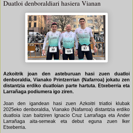
Duatloi denboraldiari hasiera Vianan
Azkoitrik joan den asteburuan hasi zuen duatloi
denboraldia, Vianako Printzerrian (Nafarroa) jokatu zen
distantzia erdiko duatloian parte hartuta. Etxeberria eta
Larrañaga podiumera igo ziren.
Joan den igandean hasi zuen Azkoitri triatloi klubak
2025eko denboraldia, Vianako (Nafarroa) distantzia erdiko
duatloia izan baitziren Ignacio Cruz Larrañaga eta Ander
Larrañaga aita-semeak eta debut eguna zuen Iker
Etxeberria.