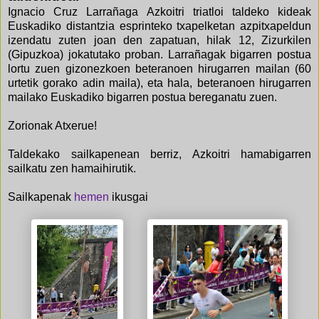
Ignacio Cruz Larrañaga Azkoitri triatloi taldeko kideak
Euskadiko distantzia esprinteko txapelketan azpitxapeldun
izendatu zuten joan den zapatuan, hilak 12, Zizurkilen
(Gipuzkoa) jokatutako proban. Larrañagak bigarren postua
lortu zuen gizonezkoen beteranoen hirugarren mailan (60
urtetik gorako adin maila), eta hala, beteranoen hirugarren
mailako Euskadiko bigarren postua bereganatu zuen.
Zorionak Atxerue!
Taldekako sailkapenean berriz, Azkoitri hamabigarren
sailkatu zen hamaihirutik.
Sailkapenak
hemen
ikusgai