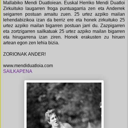
Mallabiko Mendi Duatloiean. Euskal Herriko Mendi Duatloi
Zirkuituko laugarren froga puntuagarria zen eta Anderrek
seigarren postuan amaitu zuen. 25 urtez azpiko mailan
lehendabizikoa izan da berriz ere eta honek zirkuituko 25
urtez azpiko mailan bigarren postuan jarri du. Zazpigarren
eta zortzigarren sailkatuak 25 urtez azpiko mailan bigarren
eta hirugarrena izan ziren. Honek erakusten zu hiruen
artean egon zen lehia bizia.
ZORIONAK ANDER!
www.mendiduatloia.com
SAILKAPENA