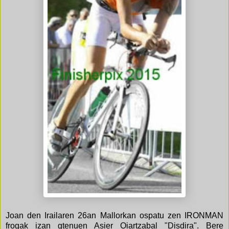
Joan den Irailaren 26an Mallorkan ospatu zen IRONMAN
frogak izan gtenuen Asier Oiartzabal "Disdira". Bere