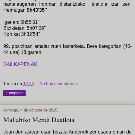
hamalaugarren Ironman distantziako triatloia izan zen.
Helmugan
9h43'35''
Igerian: 0h55'31''
Bizikletan: 5h07'06''
Korrika: 3h32'54''
99. posizioan amaitu zuen lasterketa. Bere kategorian (40-
44 urte) 18.garren.
SAILKAPENAK
Tertzio
en
14:24
No hay comentarios:
Compartir
domingo, 4 de octubre de 2015
Mallabiko Mendi Duatloia
Joan den astean esan bezala Anderrek zer esana eman du