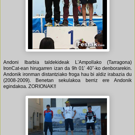
Andoni Ibarbia taldekideak L'Ampollako (Tarragona)
IronCat-ean hirugarren izan da 9h 01' 40''-ko denborarekin.
Andonik ironman distantziako froga hau bi aldiz irabazia du
(2008-2009). Benetan sekulakoa berriz ere Andonik
egindakoa. ZORIONAK!!