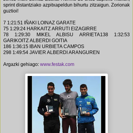
sprint distantziako azpitxapeldun bihurtu zitzaigun. Zorionak
guztioi!
7 1:21:51 IÑAKI LOINAZ GARATE
75 1:29:24 HARKAITZ ARRUTI EIZAGIRRE
78 1:29:30 MIKEL ALBISU ARRIETA
138 1:32:53
GARIKOITZ ALBERDI GOITIA
186 1:36:15 IBAN URBIETA CAMPOS
298 1:49:54 JAVIER ALBERDI ARANGUREN
Argazki gehiago:
www.festak.com