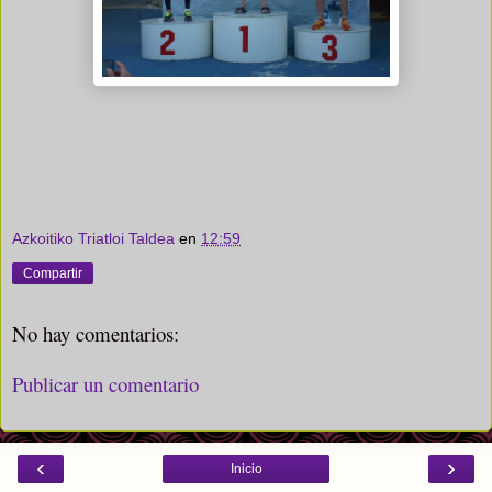
Azkoitiko Triatloi Taldea
en
12:59
Compartir
No hay comentarios:
Publicar un comentario
‹
›
Inicio