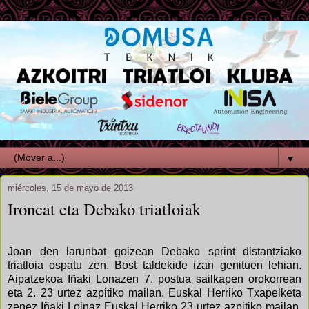
▼
miércoles, 15 de mayo de 2013
Ironcat eta Debako triatloiak
Joan den larunbat goizean Debako sprint distantziako
triatloia ospatu zen. Bost taldekide izan genituen lehian.
Aipatzekoa Iñaki Lonazen 7. postua sailkapen orokorrean
eta 2. 23 urtez azpitiko mailan. Euskal Herriko Txapelketa
zenez Iñaki Loinaz Euskal Herriko 23 urtez azpitiko mailan,