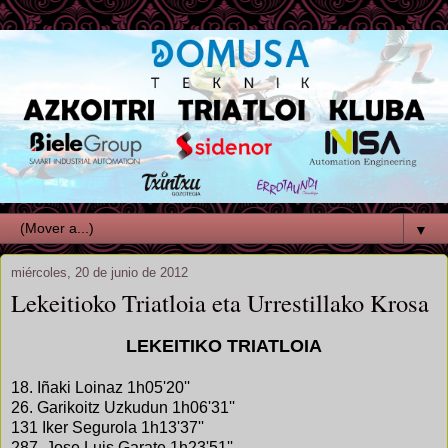
▼
miércoles, 20 de junio de 2012
Lekeitioko Triatloia eta Urrestillako Krosa
LEKEITIKO TRIATLOIA
18. Iñaki Loinaz 1h05'20''
26. Garikoitz Uzkudun 1h06'31''
131 Iker Segurola 1h13'37''
287. Jose Luis Garate 1h23'51''