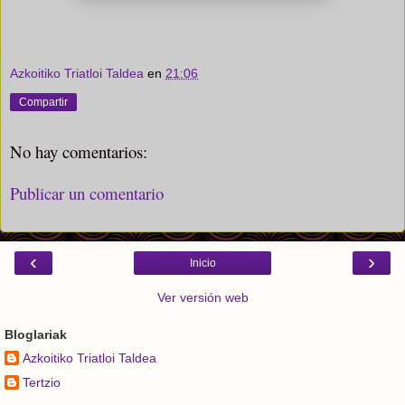
Azkoitiko Triatloi Taldea
en
21:06
Compartir
No hay comentarios:
Publicar un comentario
‹
›
Inicio
Ver versión web
Bloglariak
Azkoitiko Triatloi Taldea
Tertzio