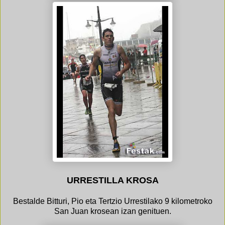
URRESTILLA KROSA
Bestalde Bitturi, Pio eta Tertzio Urrestilako 9 kilometroko
San Juan krosean izan genituen.