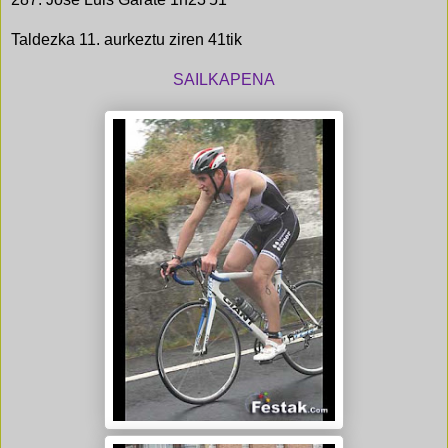
Taldezka 11. aurkeztu ziren 41tik
SAILKAPENA