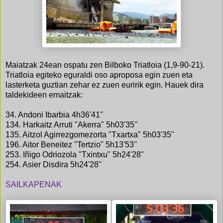
Maiatzak 24ean ospatu zen Bilboko Triatloia (1,9-90-21).
Triatloia egiteko eguraldi oso aproposa egin zuen eta
lasterketa guztian zehar ez zuen euririk egin. Hauek dira
taldekideen emaitzak:
34. Andoni Ibarbia 4h36'41''
134. Harkaitz Arruti "Akerra" 5h03'35''
135. Aitzol Agirrezgomezorta "Txartxa" 5h03'35''
196. Aitor Beneitez "Tertzio" 5h13'53''
253. Iñigo Odriozola "Txintxu" 5h24'28''
254. Asier Disdira 5h24'28''
SAILKAPENAK