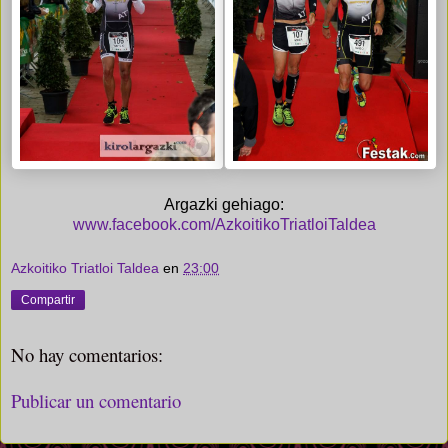
Argazki gehiago:
www.facebook.com/AzkoitikoTriatloiTaldea
Azkoitiko Triatloi Taldea
en
23:00
Compartir
No hay comentarios:
Publicar un comentario