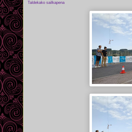
Taldekako sailkapena