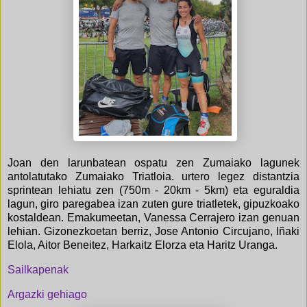
Joan den larunbatean ospatu zen Zumaiako lagunek
antolatutako Zumaiako Triatloia. urtero legez distantzia
sprintean lehiatu zen (750m - 20km - 5km) eta eguraldia
lagun, giro paregabea izan zuten gure triatletek, gipuzkoako
kostaldean. Emakumeetan, Vanessa Cerrajero izan genuan
lehian. Gizonezkoetan berriz, Jose Antonio Circujano, Iñaki
Elola, Aitor Beneitez, Harkaitz Elorza eta Haritz Uranga.
Sailkapenak
Argazki gehiago