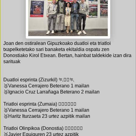
Joan den ostiralean Gipuzkoako duatloi eta triatloi
txapelketetako sari banaketa ekitaldia ospatu zen
Donostiako Kirol Etxean. Bertan, hainbat taldekide izan dira
sarituak
Duatloi esprinta (Zizurkil) 🏃🚴‍♂️🏃
🥉Vanessa Cerrajero Beterano 1 mailan
🥉Ignacio Cruz Larrañaga Beterano 2 mailan
Triatloi esprinta (Zumaia) 🏊‍♂️🚴‍♂️🏃‍♂️
🥈Vanessa Cerrajero Beterano 1 mailan
🥉Haritz Iturzaeta 23 urtez azpitik mailan
Triatloi Olinpikoa (Donostia) 🏊‍♂️🚴‍♂️🏃‍♂️
🥉Javier Eguiguren 23 urtez azpitik