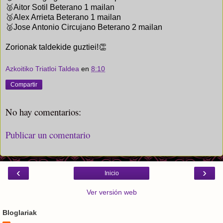
🥈Aitor Sotil Beterano 1 mailan
🥉Alex Arrieta Beterano 1 mailan
🥈Jose Antonio Circujano Beterano 2 mailan
Zorionak taldekide guztiei!👏
Azkoitiko Triatloi Taldea
en
8:10
Compartir
No hay comentarios:
Publicar un comentario
‹
›
Inicio
Ver versión web
Bloglariak