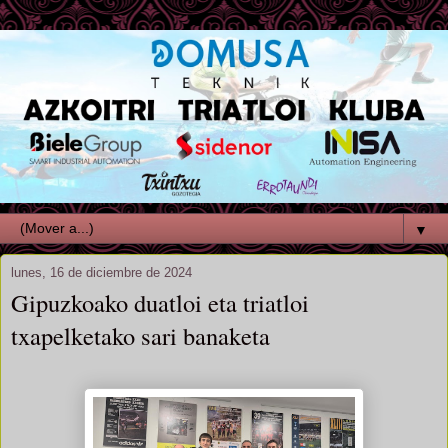
▼
lunes, 16 de diciembre de 2024
Gipuzkoako duatloi eta triatloi
txapelketako sari banaketa