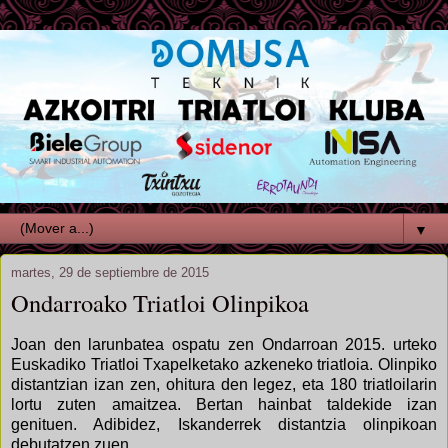
▼
martes, 29 de septiembre de 2015
Ondarroako Triatloi Olinpikoa
Joan den larunbatea ospatu zen Ondarroan 2015. urteko
Euskadiko Triatloi Txapelketako azkeneko triatloia. Olinpiko
distantzian izan zen, ohitura den legez, eta 180 triatloilarin
lortu zuten amaitzea. Bertan hainbat taldekide izan
genituen. Adibidez, Iskanderrek distantzia olinpikoan
debutatzen zuen.