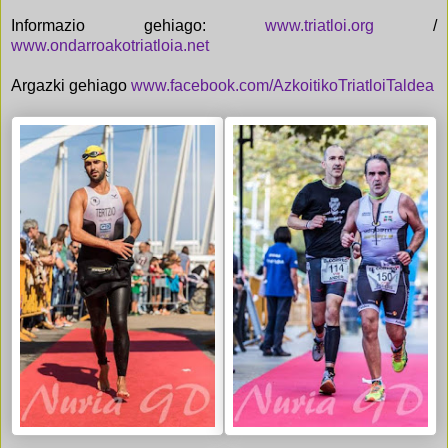
Informazio gehiago:
www.triatloi.org
/
www.ondarroakotriatloia.net
Argazki gehiago
www.facebook.com/AzkoitikoTriatloiTaldea