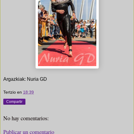
Argazkiak: Nuria GD
Tertzio
en
18:39
Compartir
No hay comentarios:
Publicar un comentario