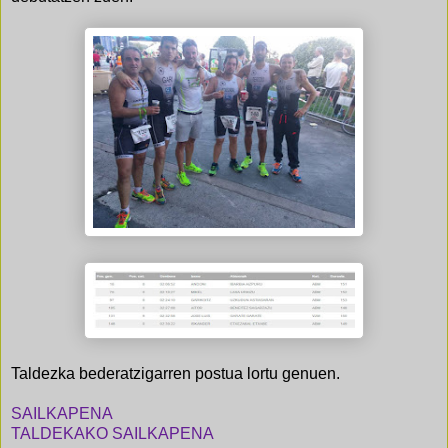
Taldezka bederatzigarren postua lortu genuen.
SAILKAPENA
TALDEKAKO SAILKAPENA