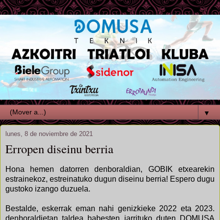
▼
lunes, 8 de noviembre de 2021
Erropen diseinu berria
Hona hemen datorren denboraldian, GOBIK etxearekin
estrainekoz, estreinatuko dugun diseinu berria! Espero dugu
gustoko izango duzuela.
Bestalde, eskerrak eman nahi genizkieke 2022 eta 2023.
denboraldietan taldea babesten jarrituko duten DOMUSA