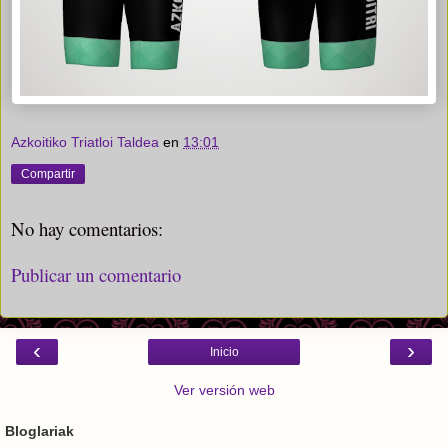
Azkoitiko Triatloi Taldea
en
13:01
Compartir
No hay comentarios:
Publicar un comentario
‹
›
Inicio
Ver versión web
Bloglariak