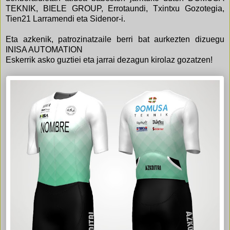
TEKNIK, BIELE GROUP, Errotaundi, Txintxu Gozotegia,
Tien21 Larramendi eta Sidenor-i.
Eta azkenik, patrozinatzaile berri bat aurkezten dizuegu
INISA AUTOMATION
Eskerrik asko guztiei eta jarrai dezagun kirolaz gozatzen!