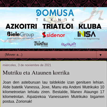
▼
miércoles, 3 de noviembre de 2021
Mutriku eta Ataunen korrika
Joan den asteburuan lau taldekide izan genituen lehian.
Alde batetik Vanessa, Joxe, Manu eta Andoni Mutrikuko 10
kilometroetan lehiatu ziren. Bestalde, Manex Ataungo 17
kilometrotan. Aipatzekoa Vanessaren Mutrikuko bigarren
postua. Zorionak!