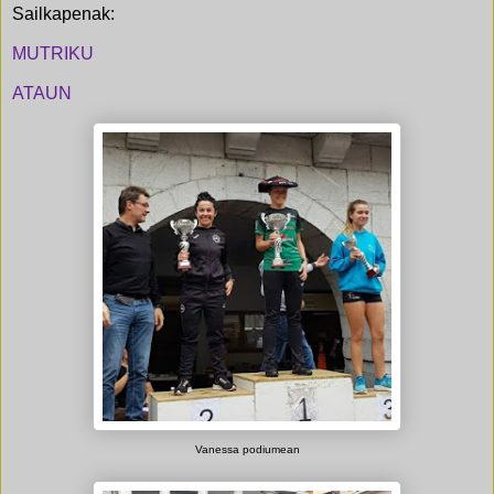
Sailkapenak:
MUTRIKU
ATAUN
Vanessa podiumean