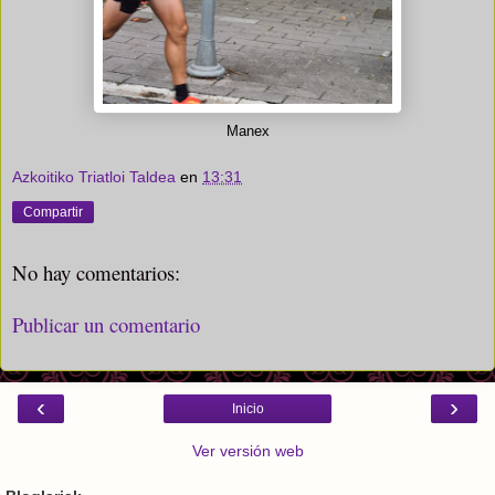
Manex
Azkoitiko Triatloi Taldea
en
13:31
Compartir
No hay comentarios:
Publicar un comentario
‹
›
Inicio
Ver versión web