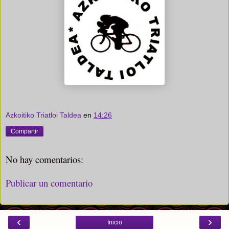
Azkoitiko Triatloi Taldea
en
14:26
Compartir
No hay comentarios:
Publicar un comentario
‹
›
Inicio