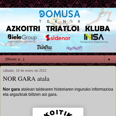
▼
sábado, 14 de enero de 2012
NOR GARA atala
Nor gara
atalean taldearen historiaren inguruko informazioa
eta argazkiak biltzen asi gara.