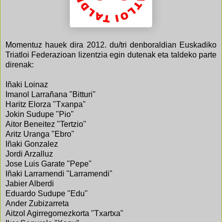
Momentuz hauek dira 2012. du/tri denboraldian Euskadiko
Triatloi Federazioan lizentzia egin dutenak eta taldeko parte
direnak:
Iñaki Loinaz
Imanol Larrañana "Bitturi"
Haritz Elorza "Txanpa"
Jokin Sudupe "Pio"
Aitor Beneitez "Tertzio"
Aritz Uranga "Ebro"
Iñaki Gonzalez
Jordi Arzalluz
Jose Luis Garate "Pepe"
Iñaki Larramendi "Larramendi"
Jabier Alberdi
Eduardo Sudupe "Edu"
Ander Zubizarreta
Aitzol Agirregomezkorta "Txartxa"