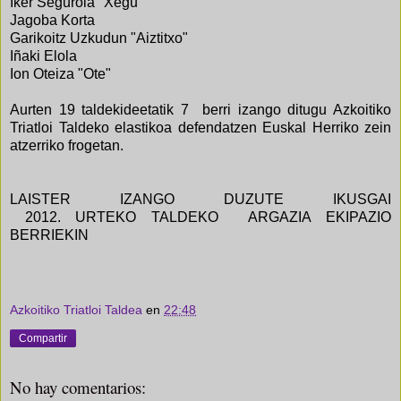
Iker Segurola "Xegu"
Jagoba Korta
Garikoitz Uzkudun "Aiztitxo"
Iñaki Elola
Ion Oteiza "Ote"
Aurten 19 taldekideetatik 7 berri izango ditugu Azkoitiko
Triatloi Taldeko elastikoa defendatzen Euskal Herriko zein
atzerriko frogetan.
LAISTER IZANGO DUZUTE IKUSGAI
2012.
URTEKO
TALDEKO
ARGAZIA EKIPAZIO
BERRIEKIN
Azkoitiko Triatloi Taldea
en
22:48
Compartir
No hay comentarios: